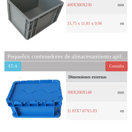
400X300X230
mm
15,75 x 11,81 x 9,06
en
Pequeños contenedores de almacenamiento apilables de plástico ST-A
ST-A
Consulta
Dimensiones externas
300X200X148
mm
11.81X7.87X5.83
en