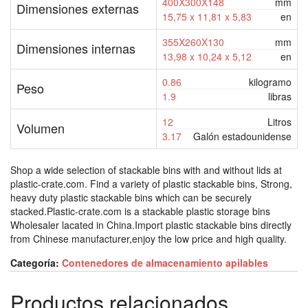
400X300X148
mm
Dimensiones externas
15,75 x 11,81 x 5,83
en
355X260X130
mm
Dimensiones internas
13,98 x 10,24 x 5,12
en
0.86
kilogramo
Peso
1.9
libras
12
Litros
Volumen
3.17
Galón estadounidense
Shop a wide selection of stackable bins with and without lids at
plastic-crate.com. Find a variety of plastic stackable bins, Strong,
heavy duty plastic stackable bins which can be securely
stacked.Plastic-crate.com is a stackable plastic storage bins
Wholesaler lacated in China.Import plastic stackable bins directly
from Chinese manufacturer,enjoy the low price and high quality.
Categoría:
Contenedores de almacenamiento apilables
Productos relacionados