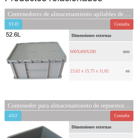
Contenedores de almacenamiento apilables de plástico ST-D
ST-D
Consulta
Dimensiones externas
600X400X280
mm
23,62 x 15,75 x 11,02
en
Contenedor para almacenamiento de repuestos de automóviles EU4322
4322
Consulta
Dimensiones externas