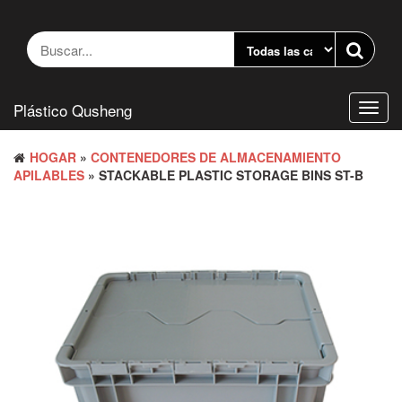
Saltar
al
contenido
Plástico Qusheng
Camb
naveg
HOGAR
»
CONTENEDORES DE ALMACENAMIENTO
APILABLES
» STACKABLE PLASTIC STORAGE BINS ST-B