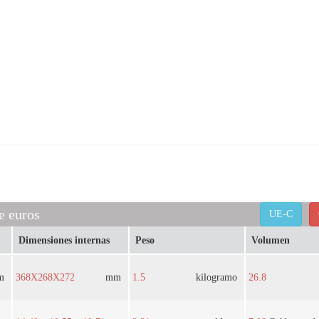
e euros
UE-C
Dimensiones internas
Peso
Volumen
m
368X268X272
mm
1.5
kilogramo
26.8