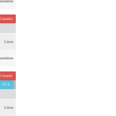
ounidense
Consulta
Litros
ounidense
Consulta
ST-A
Litros