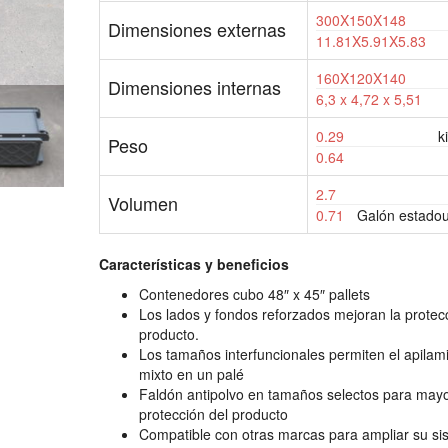
300X150X148
Dimensiones externas
11.81X5.91X5.83
160X120X140
Dimensiones internas
6,3 x 4,72 x 5,51
0.29
k
Peso
0.64
2.7
Volumen
0.71
Galón estado
Características y beneficios
Contenedores cubo 48″ x 45″ pallets
Los lados y fondos reforzados mejoran la protec
producto.
Los tamaños interfuncionales permiten el apilam
mixto en un palé
Faldón antipolvo en tamaños selectos para may
protección del producto
Compatible con otras marcas para ampliar su si