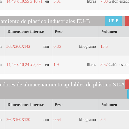
n
14,49 x 10,55 x 10,71
en
3.31
libras
7.08
Galón estad
amiento de plástico industriales EU-B
UE-B
Dimensiones internas
Peso
Volumen
m
368X260X142
mm
0.86
kilogramo
13.5
n
14,49 x 10,24 x 5,59
en
1.9
libras
3.57
Galón estad
edores de almacenamiento apilables de plástico ST-A
Dimensiones internas
Peso
Volumen
m
260X160X130
mm
0.54
kilogramo
5.4