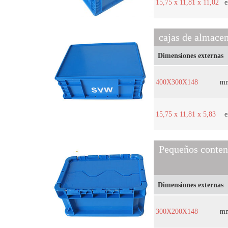
15,75 x 11,81 x 11,02
e
cajas de almacen
Dimensiones externas
400X300X148
m
15,75 x 11,81 x 5,83
e
Pequeños conten
Dimensiones externas
300X200X148
m