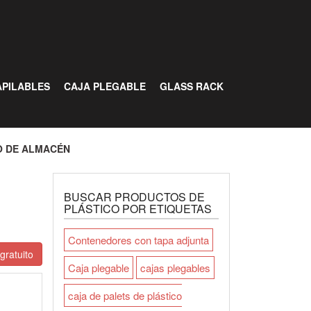
PILABLES
CAJA PLEGABLE
GLASS RACK
O DE ALMACÉN
BUSCAR PRODUCTOS DE
PLÁSTICO POR ETIQUETAS
Contenedores con tapa adjunta
gratuito
Caja plegable
cajas plegables
caja de palets de plástico