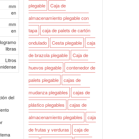
plegable
Caja de
mm
en
almacenamiento plegable con
mm
tapa
caja de palets de cartón
en
ilogramo
ondulado
Cesta plegable
caja
libras
de brazola plegable
Caja de
Litros
unidense
huevos plegable
contenedor de
palets plegable
cajas de
mudanza plegables
cajas de
ción del
plástico plegables
cajas de
iento
almacenamiento plegables
caja
or
de frutas y verduras
caja de
stema