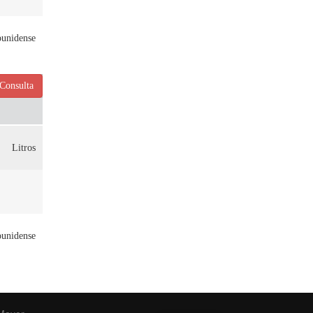
ounidense
Consulta
Litros
ounidense