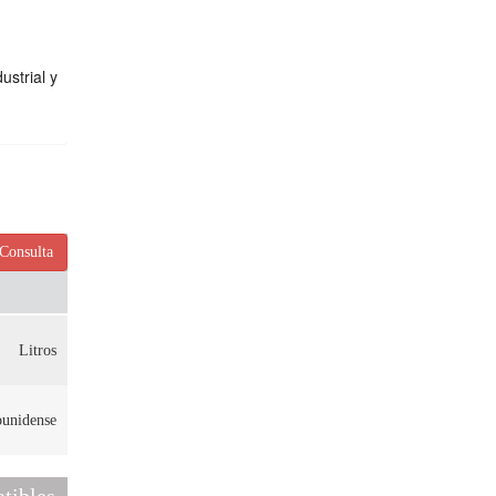
ustrial y
Consulta
Litros
ounidense