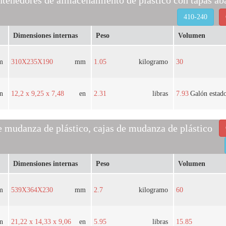
tenedores de almacenamiento de plástico con tapas aba
410-240
Dimensiones internas
Peso
Volumen
m
310X235X190
mm
1.05
kilogramo
30
n
12,2 x 9,25 x 7,48
en
2.31
libras
7.93
Galón estad
e mudanza de plástico, cajas de mudanza de plástico
Dimensiones internas
Peso
Volumen
m
539X364X230
mm
2.7
kilogramo
60
n
21,22 x 14,33 x 9,06
en
5.95
libras
15.85