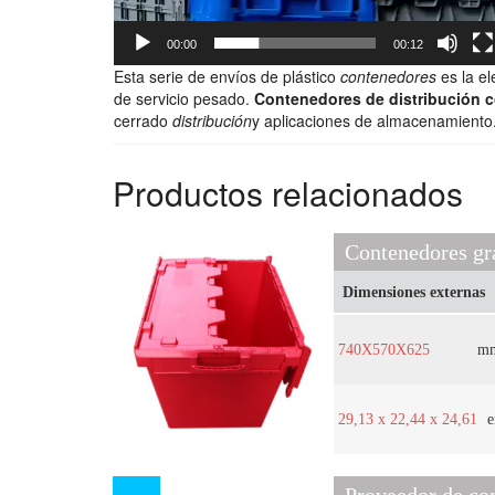
00:00
00:12
Esta serie de envíos de plástico
contenedores
es la el
de servicio pesado.
Contenedores de distribución c
cerrado
distribución
y aplicaciones de almacenamiento
Productos relacionados
Contenedores gra
Dimensiones externas
740X570X625
m
29,13 x 22,44 x 24,61
e