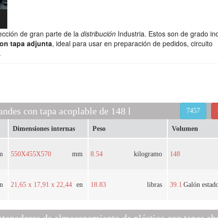
ección de gran parte de la
distribución
Industria. Estos son de grado ind
on tapa adjunta
, ideal para usar en preparación de pedidos, circuito
.
ndes con tapa acoplable de 148 l
7457
Dimensiones internas
Peso
Volumen
m
550X455X570
mm
8.54
kilogramo
148
n
21,65 x 17,91 x 22,44
en
18.83
libras
39.1
Galón estad