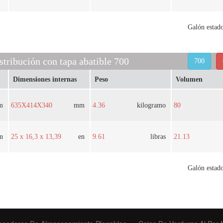
Galón estad
stribución con tapa abatible 700
700
Dimensiones internas
Peso
Volumen
m
635X414X340
mm
4.36
kilogramo
80
n
25 x 16,3 x 13,39
en
9.61
libras
21.13
Galón estad