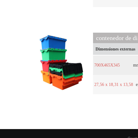
contenedor de di
Dimensiones externas
700X465X345
m
27,56 x 18,31 x 13,58
e