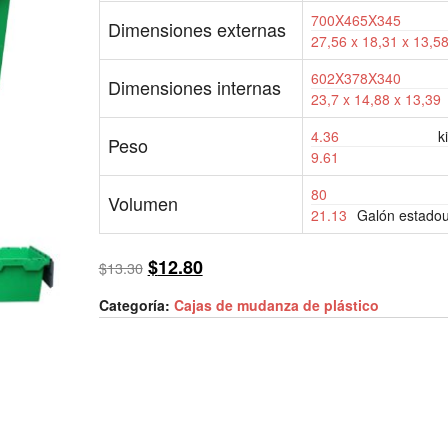
700X465X345
Dimensiones externas
27,56 x 18,31 x 13,5
602X378X340
Dimensiones internas
23,7 x 14,88 x 13,39
4.36
k
Peso
9.61
80
Volumen
21.13
Galón estado
El
El
$
12.80
$
13.30
precio
precio
Categoría:
Cajas de mudanza de plástico
original
actual
era:
es:
$13.30.
$12.80.