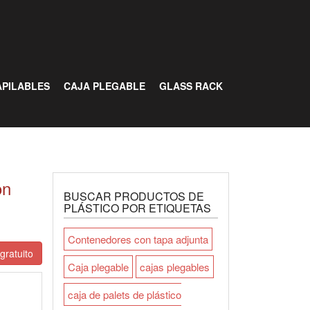
PILABLES
CAJA PLEGABLE
GLASS RACK
on
BUSCAR PRODUCTOS DE
PLÁSTICO POR ETIQUETAS
Contenedores con tapa adjunta
gratuito
Caja plegable
cajas plegables
caja de palets de plástico