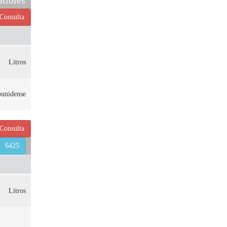
tibles
Consulta
Litros
ounidense
Consulta
6425
Litros