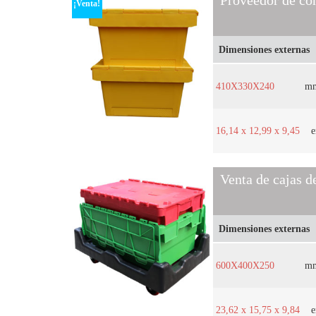
Proveedor de con
¡Venta!
Dimensiones externas
410X330X240
m
16,14 x 12,99 x 9,45
e
Venta de cajas d
Dimensiones externas
600X400X250
m
23,62 x 15,75 x 9,84
e