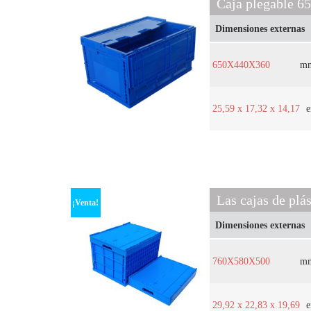
Caja plegable 6
Dimensiones externas
650X440X360
m
25,59 x 17,32 x 14,17
e
Las cajas de plá
¡Venta!
Dimensiones externas
760X580X500
m
29,92 x 22,83 x 19,69
e