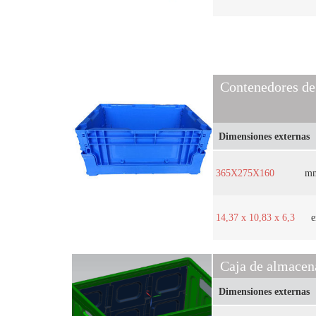
Contenedores de
Dimensiones externas
365X275X160
m
14,37 x 10,83 x 6,3
e
Caja de almacen
Dimensiones externas