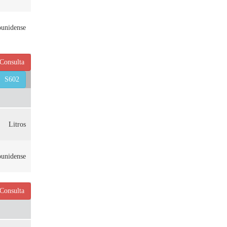
ounidense
Consulta
S602
Litros
ounidense
Consulta