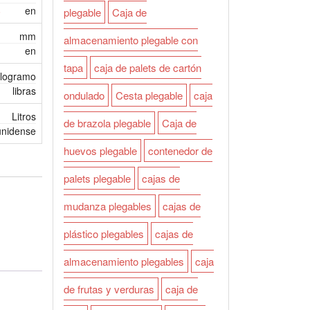
8
en
plegable
Caja de
mm
almacenamiento plegable con
en
tapa
caja de palets de cartón
ilogramo
libras
ondulado
Cesta plegable
caja
Litros
de brazola plegable
Caja de
unidense
huevos plegable
contenedor de
palets plegable
cajas de
mudanza plegables
cajas de
plástico plegables
cajas de
almacenamiento plegables
caja
de frutas y verduras
caja de