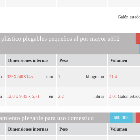
Galón estad
 plástico plegables pequeños al por mayor s602
Dimensiones internas
Peso
Volumen
m
325X240X145
mm
1
kilogramo
11.4
n
12,8 x 9,45 x 5,71
en
2.2
libras
3.01
Galón estad
amiento plegable para uso doméstico
600-305
Dimensiones internas
Peso
Volumen