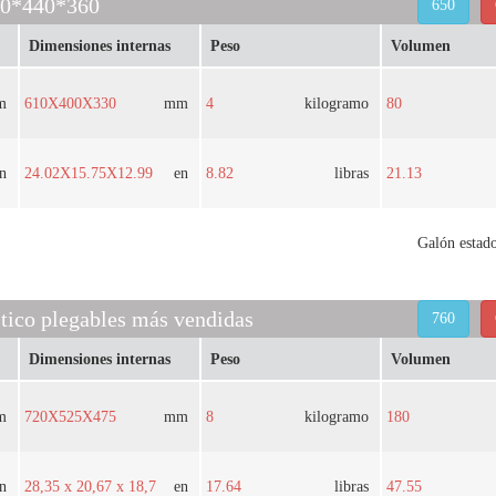
50*440*360
650
Dimensiones internas
Peso
Volumen
m
610X400X330
mm
4
kilogramo
80
n
24.02X15.75X12.99
en
8.82
libras
21.13
Galón estad
stico plegables más vendidas
760
Dimensiones internas
Peso
Volumen
m
720X525X475
mm
8
kilogramo
180
n
28,35 x 20,67 x 18,7
en
17.64
libras
47.55