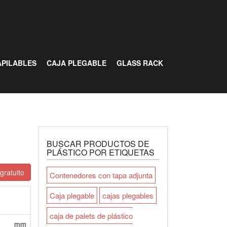
PILABLES
CAJA PLEGABLE
GLASS RACK
BUSCAR PRODUCTOS DE
PLÁSTICO POR ETIQUETAS
gratuito
Contenedores con tapa adjunta
Caja plegable
cajas plegables
caja de palets de plástico
mm