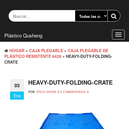
Saltar
al
contenido
Plástico Qusheng
Camb
naveg
HOGAR
»
CAJA PLEGABLE
»
CAJA PLEGABLE DE
PLÁSTICO RESISTENTE 6428
» HEAVY-DUTY-FOLDING-
CRATE
HEAVY-DUTY-FOLDING-CRATE
03
POR
ÁTICO DIXON
//
0 COMENTARIOS
//
Ene