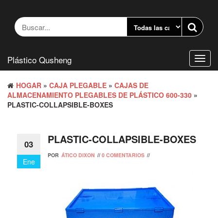
Saltar
al
contenido
Plástico Qusheng
Camb
naveg
HOGAR
»
CAJA PLEGABLE
»
CAJAS DE
ALMACENAMIENTO PLEGABLES DE PLÁSTICO 600-330
»
PLASTIC-COLLAPSIBLE-BOXES
PLASTIC-COLLAPSIBLE-BOXES
03
POR
ÁTICO DIXON
//
0 COMENTARIOS
//
Ene