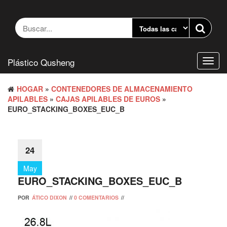
Saltar
al
contenido
Plástico Qusheng
Camb
naveg
HOGAR
»
CONTENEDORES DE ALMACENAMIENTO
APILABLES
»
CAJAS APILABLES DE EUROS
»
EURO_STACKING_BOXES_EUC_B
24
May
EURO_STACKING_BOXES_EUC_B
POR
ÁTICO DIXON
//
0 COMENTARIOS
//