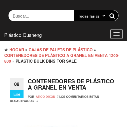
Saltar
al
contenido
Plástico Qusheng
Camb
naveg
HOGAR
»
CAJAS DE PALETS DE PLÁSTICO
»
CONTENEDORES DE PLÁSTICO A GRANEL EN VENTA 1200-
800
» PLASTIC BULK BINS FOR SALE
CONTENEDORES DE PLÁSTICO
08
A GRANEL EN VENTA
Ene
POR
ÁTICO DIXON
//
LOS COMENTARIOS ESTÁN
DESACTIVADOS
//