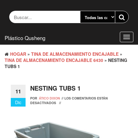
Saltar
al
contenido
Plástico Qusheng
Camb
naveg
HOGAR
»
TINA DE ALMACENAMIENTO ENCAJABLE
»
TINA DE ALMACENAMIENTO ENCAJABLE 6430
» NESTING
TUBS 1
NESTING TUBS 1
11
POR
ÁTICO DIXON
//
LOS COMENTARIOS ESTÁN
Dic
DESACTIVADOS
//