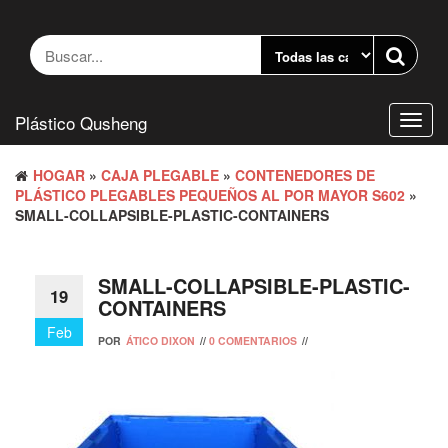
Saltar
al
contenido
Plástico Qusheng
Camb
naveg
HOGAR
»
CAJA PLEGABLE
»
CONTENEDORES DE
PLÁSTICO PLEGABLES PEQUEÑOS AL POR MAYOR S602
»
SMALL-COLLAPSIBLE-PLASTIC-CONTAINERS
SMALL-COLLAPSIBLE-PLASTIC-
19
CONTAINERS
Feb
POR
ÁTICO DIXON
//
0 COMENTARIOS
//